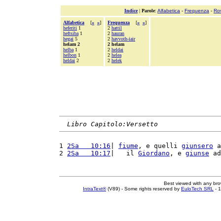
Indice
|
Parole
:
Alfabetica
-
Frequenza
-
Ro
Alfabetica
[
«
»
]
Frequenza
[
«
»
]
heferiti
1
2
hattil
heftsiba
1
2
hauran
hegai
5
2
havvoth-iair
helam 2
2 helam
helba
1
2
heldai
helbon
1
2
helea
heldai
2
2
helek
Libro Capitolo:Versetto
1 
2Sa   10:16
| 
fiume
, e quelli 
giunsero
 a
2 
2Sa   10:17
|   il 
Giordano
, e 
giunse
 ad
Best viewed with any br
IntraText®
(V89) - Some rights reserved by
EuloTech SRL
- 1