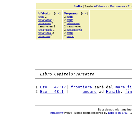
Indice
|
Parole
:
Alfabetica
-
Frequenza
-
Ro
Alfabetica
[
«
»
]
Frequenza
[
«
»
]
hatita
2
2
hatifa
hatsar-addar
1
2
hatita
hatsar-enan
2
2
hatsar-enan
hatsar-enon 2
2 hatsar-enon
hatsar-gadda
1
2
hatsarmaveth
hatsar-shual
3
2
hattil
hatsar-susa
1
2
hauran
Libro Capitolo:Versetto
1 
Eze   47:17
| 
frontiera
 sarà dal 
mare
fi
2 
Eze   48:1
 |      
andare
 ad 
Hamath
, 
fin
Best viewed with any br
IntraText®
(V89) - Some rights reserved by
EuloTech SRL
- 1