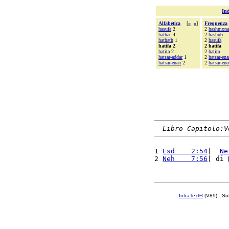
Ind
Alfabetica
[
«
»
]
Frequenza
hasufa
2
2
hashmona
hathac
4
2
hashub
hathath
1
2
hasufa
hatifa 2
2 hatifa
hatita
2
2
hatita
hatsar-addar
1
2
hatsar-ena
hatsar-enan
2
2
hatsar-en
Libro Capitolo:V
1 
Esd    2:54
|  
Ne
2 
Neh    7:56
| di 
IntraText®
(V89) - So