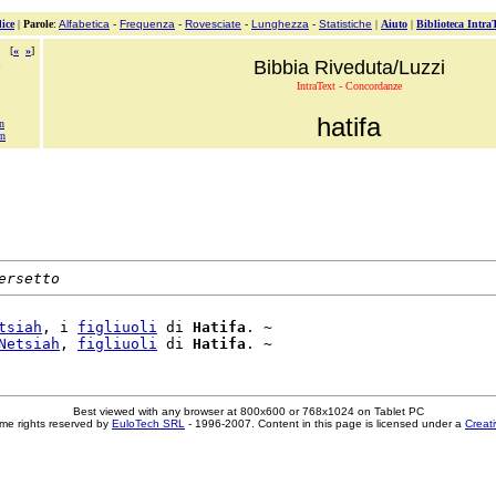
ice
|
Parole
:
Alfabetica
-
Frequenza
-
Rovesciate
-
Lunghezza
-
Statistiche
|
Aiuto
|
Biblioteca Intra
[
«
»
]
Bibbia Riveduta/Luzzi
IntraText - Concordanze
hatifa
n
on
ersetto
tsiah
, i 
figliuoli
 di 
Hatifa
. ~

Netsiah
, 
figliuoli
 di 
Hatifa
Best viewed with any browser at 800x600 or 768x1024 on Tablet PC
me rights reserved by
EuloTech SRL
- 1996-2007. Content in this page is licensed under a
Creat