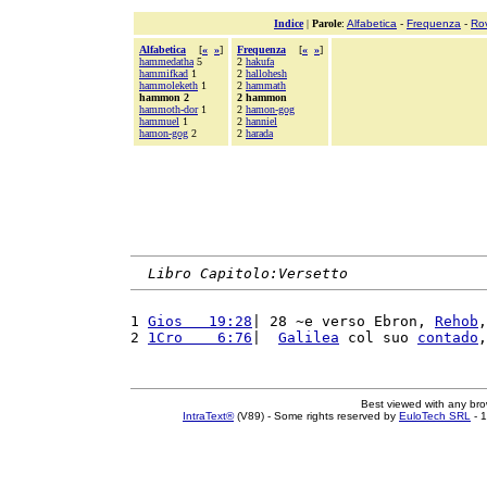
Indice
|
Parole
:
Alfabetica
-
Frequenza
-
Ro
Alfabetica
[
«
»
]
Frequenza
[
«
»
]
hammedatha
5
2
hakufa
hammifkad
1
2
hallohesh
hammoleketh
1
2
hammath
hammon 2
2 hammon
hammoth-dor
1
2
hamon-gog
hammuel
1
2
hanniel
hamon-gog
2
2
harada
Libro Capitolo:Versetto
1 
Gios   19:28
| 28 ~e verso Ebron, 
Rehob
,
2 
1Cro    6:76
|  
Galilea
 col suo 
contado
,
Best viewed with any br
IntraText®
(V89) - Some rights reserved by
EuloTech SRL
- 1