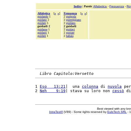
Indice
|
Parole
:
Alfabetica
-
Frequenza
-
Ro
Alfabetica
[
«
»
]
Frequenza
[
«
»
]
guidando
1
2
gudgoda
guidano
2
2
guerreggiano
guidare
5
2
guidano
guidarli 2
2 guidarli
guidasse
1
2
guidavi
guidasti
1
2
gustare
guidate
1
2
habaia
Libro Capitolo:Versetto
1 
Eso   13:21
|  una 
colonna
 di 
nuvola
 per
2 
Neh    9:19
| stava su loro non 
cessò
 di
Best viewed with any br
IntraText®
(V89) - Some rights reserved by
EuloTech SRL
- 1