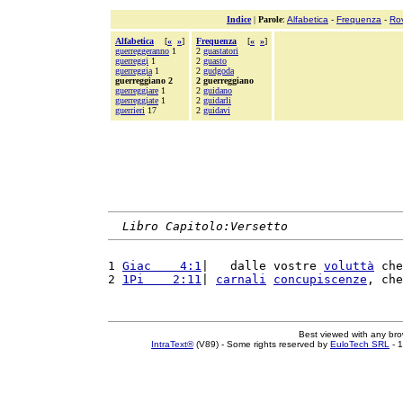
Indice
|
Parole
:
Alfabetica
-
Frequenza
-
Ro
Alfabetica
[
«
»
]
Frequenza
[
«
»
]
guerreggeranno
1
2
guastatori
guerreggi
1
2
guasto
guerreggia
1
2
gudgoda
guerreggiano 2
2 guerreggiano
guerreggiare
1
2
guidano
guerreggiate
1
2
guidarli
guerrieri
17
2
guidavi
Libro Capitolo:Versetto
1 
Giac    4:1
|   dalle vostre 
voluttà
 che
2 
1Pi    2:11
| 
carnali
concupiscenze
, che
Best viewed with any br
IntraText®
(V89) - Some rights reserved by
EuloTech SRL
- 1