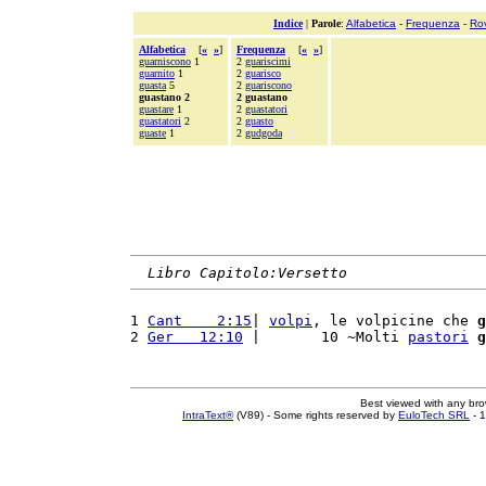
Indice
|
Parole
:
Alfabetica
-
Frequenza
-
Ro
Alfabetica
[
«
»
]
Frequenza
[
«
»
]
guarniscono
1
2
guariscimi
guarnito
1
2
guarisco
guasta
5
2
guariscono
guastano 2
2 guastano
guastare
1
2
guastatori
guastatori
2
2
guasto
guaste
1
2
gudgoda
Libro Capitolo:Versetto
1 
Cant    2:15
| 
volpi
, le volpicine che 
g
2 
Ger   12:10
 |       10 ~Molti 
pastori
g
Best viewed with any br
IntraText®
(V89) - Some rights reserved by
EuloTech SRL
- 1