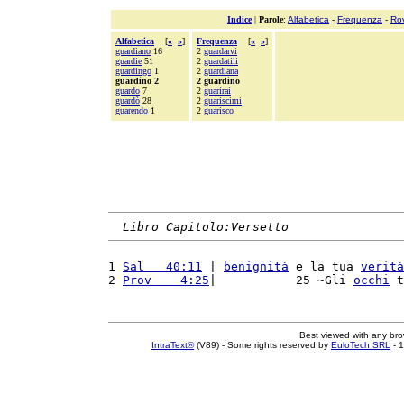
Indice
|
Parole
:
Alfabetica
-
Frequenza
-
Ro
Alfabetica
[
«
»
]
Frequenza
[
«
»
]
guardiano
16
2
guardarvi
guardie
51
2
guardatili
guardingo
1
2
guardiana
guardino 2
2 guardino
guardo
7
2
guarirai
guardò
28
2
guariscimi
guarendo
1
2
guarisco
Libro Capitolo:Versetto
1 
Sal   40:11
 | 
benignità
 e la tua 
verità
2 
Prov    4:25
|           25 ~Gli 
occhi
 t
Best viewed with any br
IntraText®
(V89) - Some rights reserved by
EuloTech SRL
- 1