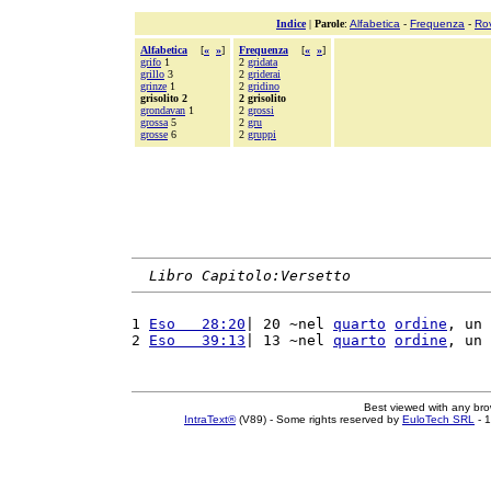
Indice
|
Parole
:
Alfabetica
-
Frequenza
-
Ro
Alfabetica
[
«
»
]
Frequenza
[
«
»
]
grifo
1
2
gridata
grillo
3
2
griderai
grinze
1
2
gridino
grisolito 2
2 grisolito
grondavan
1
2
grossi
grossa
5
2
gru
grosse
6
2
gruppi
Libro Capitolo:Versetto
1 
Eso   28:20
| 20 ~nel 
quarto
ordine
, un 
2 
Eso   39:13
| 13 ~nel 
quarto
ordine
, un 
Best viewed with any br
IntraText®
(V89) - Some rights reserved by
EuloTech SRL
- 1