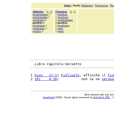
Indice
|
Parole
:
Alfabetica
-
Frequenza
-
Ro
Alfabetica
[
«
»
]
Frequenza
[
«
»
]
glorificheranno
2
2
glorificati
glorificherebbe
1
2
glorificava
glorificherò
6
2
glorificheranno
glorifichi 2
2 glorifichi
glorifichiate
1
2
glorifichino
glorifichino
2
2
glorii
glorifico
3
2
glorio
Libro Capitolo:Versetto
1 
Giov   17:1
| 
Figliuolo
, affinché il 
Fig
2 
1Pi    4:16
|           non se ne 
vergog
Best viewed with any br
IntraText®
(V89) - Some rights reserved by
EuloTech SRL
- 1