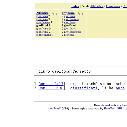
Indice
|
Parole
:
Alfabetica
-
Frequenza
-
Ro
Alfabetica
[
«
»
]
Frequenza
[
«
»
]
glorificata
2
2
glorificare
glorificate
3
2
glorificarono
glorificatelo
1
2
glorificata
glorificati 2
2 glorificati
glorificato
24
2
glorificava
glorificava
2
2
glorificheranno
glorificavano
7
2
glorifichi
Libro Capitolo:Versetto
1 
Rom    8:17
| lui, affinché siamo anche 
2 
Rom    8:30
|  
giustificati
, li ha 
pure
Best viewed with any br
IntraText®
(V89) - Some rights reserved by
EuloTech SRL
- 1