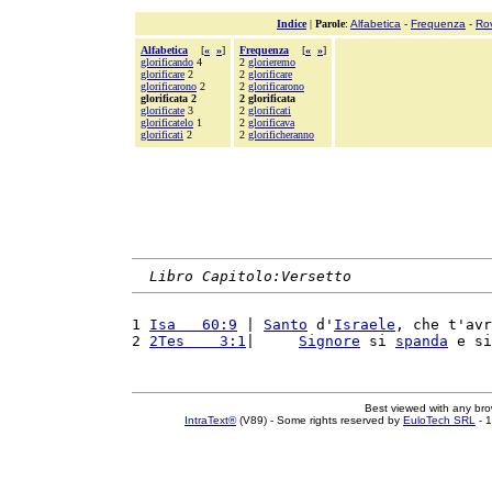
Indice
|
Parole
:
Alfabetica
-
Frequenza
-
Ro
Alfabetica
[
«
»
]
Frequenza
[
«
»
]
glorificando
4
2
glorieremo
glorificare
2
2
glorificare
glorificarono
2
2
glorificarono
glorificata 2
2 glorificata
glorificate
3
2
glorificati
glorificatelo
1
2
glorificava
glorificati
2
2
glorificheranno
Libro Capitolo:Versetto
1 
Isa   60:9
 | 
Santo
 d'
Israele
, che t'avr
2 
2Tes    3:1
|     
Signore
 si 
spanda
 e si
Best viewed with any br
IntraText®
(V89) - Some rights reserved by
EuloTech SRL
- 1