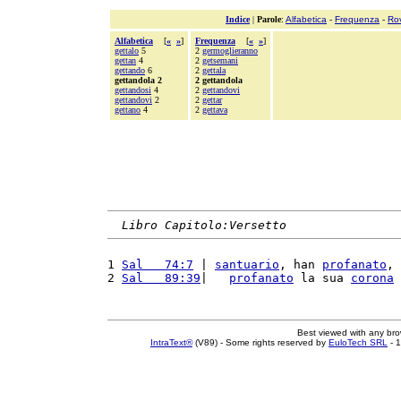
Indice
|
Parole
:
Alfabetica
-
Frequenza
-
Ro
Alfabetica
[
«
»
]
Frequenza
[
«
»
]
gettalo
5
2
germoglieranno
gettan
4
2
getsemani
gettando
6
2
gettala
gettandola 2
2 gettandola
gettandosi
4
2
gettandovi
gettandovi
2
2
gettar
gettano
4
2
gettava
Libro Capitolo:Versetto
1 
Sal   74:7
 | 
santuario
, han 
profanato
, 
2 
Sal   89:39
|   
profanato
 la sua 
corona
Best viewed with any br
IntraText®
(V89) - Some rights reserved by
EuloTech SRL
- 1