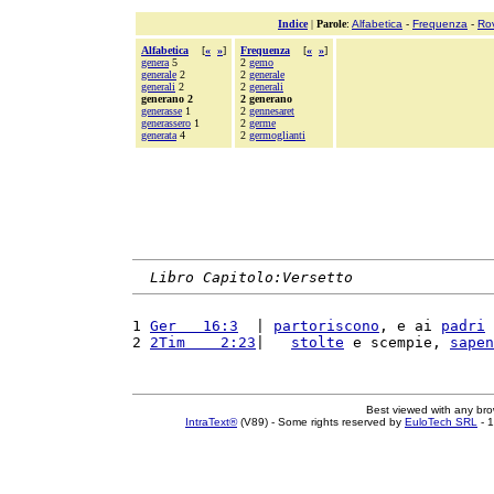
Indice
|
Parole
:
Alfabetica
-
Frequenza
-
Ro
Alfabetica
[
«
»
]
Frequenza
[
«
»
]
genera
5
2
gemo
generale
2
2
generale
generali
2
2
generali
generano 2
2 generano
generasse
1
2
gennesaret
generassero
1
2
germe
generata
4
2
germoglianti
Libro Capitolo:Versetto
1 
Ger   16:3
  | 
partoriscono
, e ai 
padri
 
2 
2Tim    2:23
|   
stolte
 e scempie, 
sapen
Best viewed with any br
IntraText®
(V89) - Some rights reserved by
EuloTech SRL
- 1