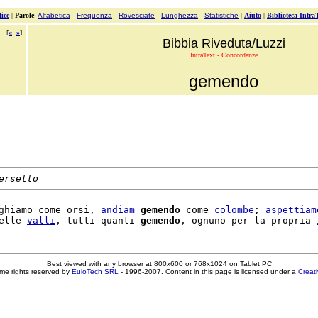
ice
|
Parole
:
Alfabetica
-
Frequenza
-
Rovesciate
-
Lunghezza
-
Statistiche
|
Aiuto
|
Biblioteca Intra
[
«
»
]
Bibbia Riveduta/Luzzi
IntraText - Concordanze
gemendo
ersetto
ghiamo come orsi, 
andiam
gemendo
 come 
colombe
; 
aspettiam
elle 
valli
, tutti quanti 
gemendo
, ognuno per la propria 
Best viewed with any browser at 800x600 or 768x1024 on Tablet PC
me rights reserved by
EuloTech SRL
- 1996-2007. Content in this page is licensed under a
Creat