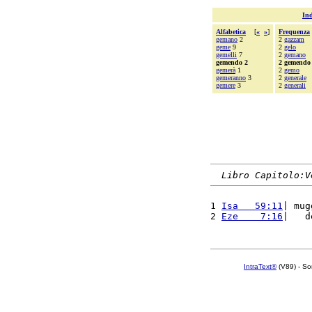
Ind
Alfabetica
[
«
»
]
Frequenza
gemano
2
2
gazzam
geme
9
2
gelo
gemelli
7
2
gemano
gemendo 2
2 gemendo
gemerà
1
2
gemo
gemeranno
3
2
generale
gemere
3
2
generali
Libro Capitolo:V
1 
Isa   59:11
| mug
2 
Eze    7:16
|   d
IntraText®
(V89) - So