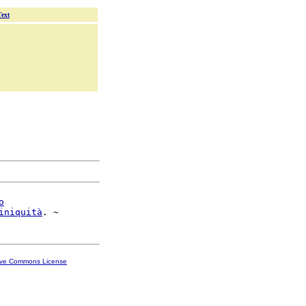
Text
o
iniquità
ive Commons License