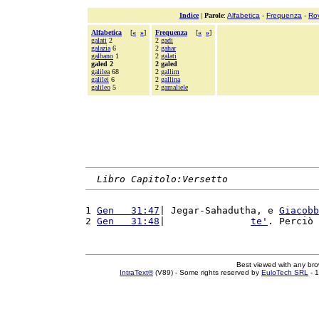
Indice
|
Parole
:
Alfabetica
-
Frequenza
-
Ro
Alfabetica
[
«
»
]
Frequenza
[
«
»
]
galati
2
2
gadi
galazia
6
2
gahar
galbano
1
2
galati
galed 2
2 galed
galilea
68
2
gallim
galilei
6
2
gallina
galileo
5
2
gamaliele
Libro Capitolo:Versetto
1 
Gen   31:47
| Jegar-Sahadutha, e 
Giacobb
2 
Gen   31:48
|               
te'
. Perciò 
Best viewed with any br
IntraText®
(V89) - Some rights reserved by
EuloTech SRL
- 1