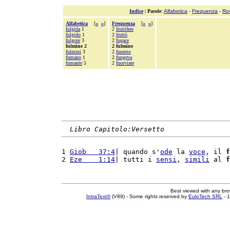
Indice
|
Parole
:
Alfabetica
-
Frequenza
-
Ro
Alfabetica
[
«
»
]
Frequenza
[
«
»
]
fulgida
1
2
fruttifere
fulgido
1
2
fruttò
fulgore
3
2
fugace
fulmine 2
2 fulmine
fulmini
3
2
funesto
fumano
1
2
fungeva
fumante
5
2
fuorviare
Libro Capitolo:Versetto
1 
Giob   37:4
| quando s'
ode
 la 
voce
, il 
f
2 
Eze    1:14
| tutti i 
sensi
, 
simili
 al 
f
Best viewed with any br
IntraText®
(V89) - Some rights reserved by
EuloTech SRL
- 1