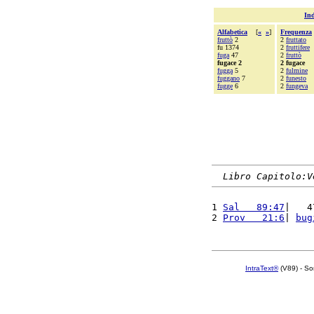
Ind
Alfabetica
[
«
»
]
Frequenza
fruttò
2
2
fruttato
fu 1374
2
fruttifere
fuga
47
2
fruttò
fugace 2
2 fugace
fugga
5
2
fulmine
fuggano
7
2
funesto
fugge
6
2
fungeva
Libro Capitolo:V
1 
Sal   89:47
|   4
2 
Prov   21:6
| 
bug
IntraText®
(V89) - So