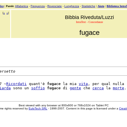
ice
|
Parole
:
Alfabetica
-
Frequenza
-
Rovesciate
-
Lunghezza
-
Statistiche
|
Aiuto
|
Biblioteca Intra
[
«
»
]
Bibbia Riveduta/Luzzi
IntraText - Concordanze
fugace
ersetto
7 ~
Ricordati
 quant'è 
fugace
 la mia 
vita
, per qual nulla

iarda
 sono un 
soffio
fugace
 di 
gente
 che 
cerca
 la 
morte
Best viewed with any browser at 800x600 or 768x1024 on Tablet PC
me rights reserved by
EuloTech SRL
- 1996-2007. Content in this page is licensed under a
Creat