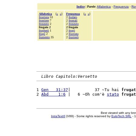
Indice
|
Parole
:
Alfabetica
-
Frequenza
-
Ro
Alfabetica
[
«
»
]
Frequenza
[
«
»
]
frontiera
53
2
frodato
frontiere
7
2
frontali
fronzuto
2
2
fronzuto
frugato 2
2 frugato
frugherò
1
2
frugò
frugò
2
2
frustrata
frumento
35
2
frustrerò
Libro Capitolo:Versetto
1 
Gen   31:37
|          37 ~Tu hai 
frugat
2 
Abd    1:6
 |   6 ~Oh com'è 
stato
frugat
Best viewed with any br
IntraText®
(V89) - Some rights reserved by
EuloTech SRL
- 1