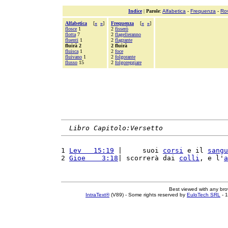
Indice
|
Parole
:
Alfabetica
-
Frequenza
-
Ro
Alfabetica
[
«
»
]
Frequenza
[
«
»
]
flosce
1
2
fisserò
flotta
7
2
flagelleranno
fluenti
1
2
flagrante
fluirà 2
2 fluirà
fluisca
1
2
foce
fluivano
1
2
folgorante
flusso
15
2
folgoreggiare
Libro Capitolo:Versetto
1 
Lev   15:19
 |     suoi 
corsi
 e il 
sangu
2 
Gioe    3:18
| scorrerà dai 
colli
, e l'
a
Best viewed with any br
IntraText®
(V89) - Some rights reserved by
EuloTech SRL
- 1