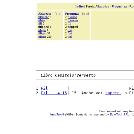
Indice
|
Parole
:
Alfabetica
-
Frequenza
-
Ro
Alfabetica
[
«
»
]
Frequenza
[
«
»
]
filemone
2
2
filarono
fileto
1
2
filemone
fili
2
2
fili
filippesi 2
2 filippesi
filippi
4
2
fingi
filippo
37
2
fini
filistei
250
2
finì
Libro Capitolo:Versetto
1 
Fil      
  |                         
Fi
2 
Fil    4:15
| 15 ~Anche voi 
sapete
, o 
Fi
Best viewed with any br
IntraText®
(V89) - Some rights reserved by
EuloTech SRL
- 1