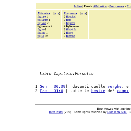
Indice
|
Parole
:
Alfabetica
-
Frequenza
-
Ro
Alfabetica
[
«
»
]
Frequenza
[
«
»
]
figliare
1
2
fiduciosi
figliatura
1
2
fiero
figliava
2
2
figliava
figliavano 2
2 figliavano
figlie
6
2
filadelfia
figlino
1
2
filano
figlio
39
2
filarono
Libro Capitolo:Versetto
1 
Gen   30:39
|  davanti quelle 
verghe
, e 
2 
Eze   31:6
 | tutte le 
bestie
 de' 
campi
Best viewed with any br
IntraText®
(V89) - Some rights reserved by
EuloTech SRL
- 1