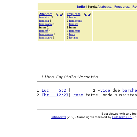
Indice
|
Parole
:
Alfabetica
-
Frequenza
-
Ro
Alfabetica
[
«
»
]
Frequenza
[
«
»
]
fermatosi
5
2
fendé
fermava
4
2
fermammo
fermavano
8
2
fermata
ferme 2
2 ferme
fermerà
4
2
fermerete
fermeranno
1
2
ferve
fermeremo
1
2
festante
Libro Capitolo:Versetto
1 
Luc    5:2
 |         2 ~
vide
 due 
barche
2 
Ebr   12:27
| 
cose
 fatte, onde sussistan
Best viewed with any br
IntraText®
(V89) - Some rights reserved by
EuloTech SRL
- 1