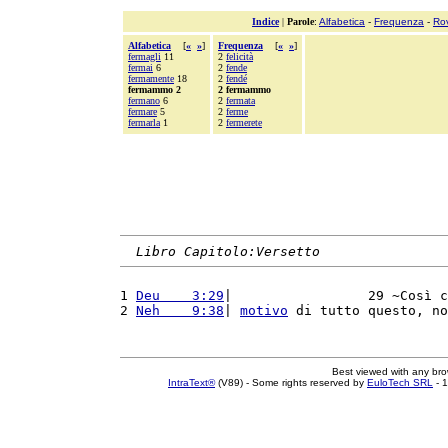
Indice
|
Parole
:
Alfabetica
-
Frequenza
-
Ro
Alfabetica
[
«
»
]
Frequenza
[
«
»
]
fermagli
11
2
felicità
fermai
6
2
fende
fermamente
18
2
fendé
fermammo 2
2 fermammo
fermano
6
2
fermata
fermare
5
2
ferme
fermarla
1
2
fermerete
Libro Capitolo:Versetto
1 
Deu    3:29
|                 29 ~Così c
2 
Neh    9:38
| 
motivo
 di tutto questo, no
Best viewed with any br
IntraText®
(V89) - Some rights reserved by
EuloTech SRL
- 1