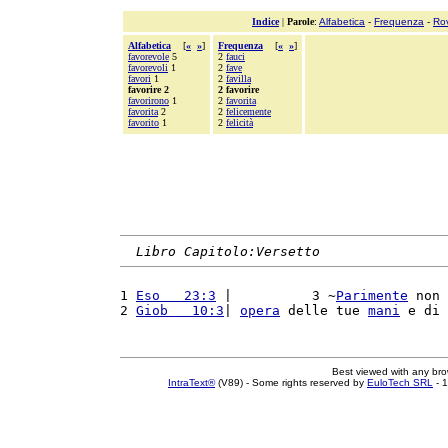
Indice
|
Parole
:
Alfabetica
-
Frequenza
-
Ro
Alfabetica
[
«
»
]
Frequenza
[
«
»
]
favorevole
5
2
fauci
favorevoli
1
2
fave
favori
1
2
favilla
favorire 2
2 favorire
favorirono
1
2
favorita
favorita
2
2
felicemente
favorito
1
2
felicità
Libro Capitolo:Versetto
1 
Eso   23:3
 |          3 ~
Parimente
 non 
2 
Giob   10:3
| 
opera
 delle tue 
mani
 e di 
Best viewed with any br
IntraText®
(V89) - Some rights reserved by
EuloTech SRL
- 1