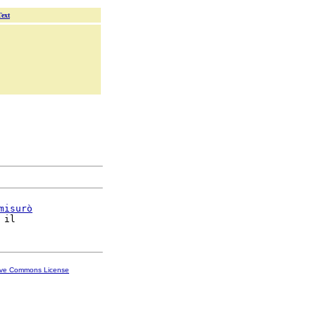
Text
misurò
ive Commons License