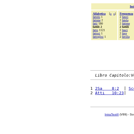
Ind
Alfabetica
[
«
»
]
Frequenza
fattelo
1
2
fateci
fattene
2
2
fatela
fatti
180
2
fattene
fattili 2
2 fattili
fatto
1121
2
fauci
fattoci
1
2
fave
fattoglisi
1
2
favilla
Libro Capitolo:V
1 
2Sa    8:2
  | 
Sc
2 
Atti   10:23
|   
IntraText®
(V89) - So