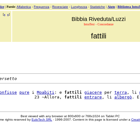
ice
|
Parole
:
Alfabetica
-
Frequenza
-
Rovesciate
-
Lunghezza
-
Statistiche
|
Aiuto
|
Biblioteca Intra
[
«
»
]
Bibbia Riveduta/Luzzi
IntraText - Concordanze
fattili
ersetto
onfisse
pure
 i 
Moabiti
: e 
fattili
giacere
 per 
terra
, li 
              23 ~Allora, 
fattili
entrare
, li 
albergò
Best viewed with any browser at 800x600 or 768x1024 on Tablet PC
me rights reserved by
EuloTech SRL
- 1996-2007. Content in this page is licensed under a
Creat