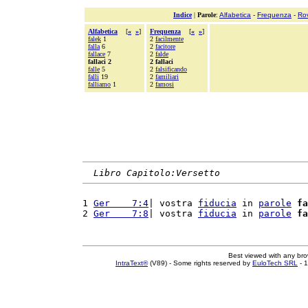
Indice
|
Parole
:
Alfabetica
-
Frequenza
-
Ro
Alfabetica
[
«
»
]
Frequenza
[
«
»
]
falek
1
2
facilmente
falla
6
2
facitore
fallace
7
2
falde
fallaci 2
2 fallaci
falle
5
2
falsificando
falli
19
2
familiari
falliamo
1
2
famosi
Libro Capitolo:Versetto
1 
Ger    7:4
| vostra 
fiducia
 in 
parole
fa
2 
Ger    7:8
| vostra 
fiducia
 in 
parole
fa
Best viewed with any br
IntraText®
(V89) - Some rights reserved by
EuloTech SRL
- 1