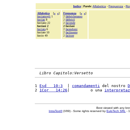
Indice
|
Parole
:
Alfabetica
-
Frequenza
-
Ro
Alfabetica
[
«
»
]
Frequenza
[
«
»
]
facciamogli
1
2
fabbricheranno
faccian
8
2
fabbricò
facciano 22
2
faccende
facciasi 2
2 facciasi
facciata
6
2
facendomi
facciate 10
2
facilmente
faccio 49
2
facitore
Libro Capitolo:Versetto
1 
Esd   10:3
  | 
comandamenti
 del nostro 
D
2 
1Cor   14:26
|         o una 
interpretaz
Best viewed with any br
IntraText®
(V89) - Some rights reserved by
EuloTech SRL
- 1