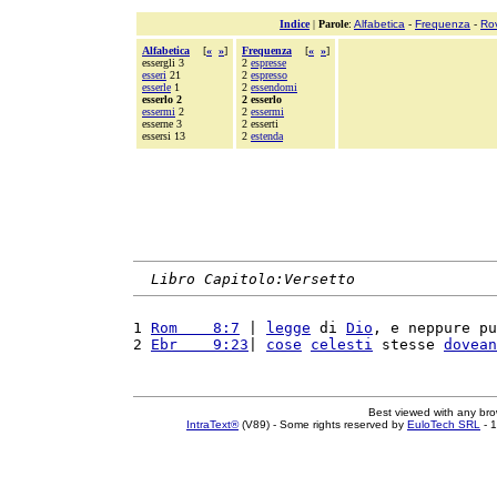
Indice
|
Parole
:
Alfabetica
-
Frequenza
-
Ro
Alfabetica
[
«
»
]
Frequenza
[
«
»
]
essergli 3
2
espresse
esseri
21
2
espresso
esserle
1
2
essendomi
esserlo 2
2 esserlo
essermi
2
2
essermi
esserne 3
2 esserti
essersi 13
2
estenda
Libro Capitolo:Versetto
1 
Rom    8:7
 | 
legge
 di 
Dio
, e neppure pu
2 
Ebr    9:23
| 
cose
celesti
 stesse 
dovean
Best viewed with any br
IntraText®
(V89) - Some rights reserved by
EuloTech SRL
- 1