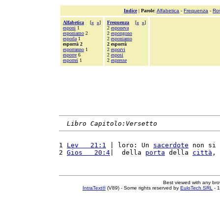
Indice
|
Parole
:
Alfabetica
-
Frequenza
-
Ro
Alfabetica
[
«
»
]
Frequenza
[
«
»
]
esponi
1
2
esponeva
esponiamo
2
2
espongono
esporla
1
2
esponiamo
esporrà 2
2 esporrà
esporranno
1
2
esporvi
esporre
6
2
esposi
esporrei
1
2
espresse
Libro Capitolo:Versetto
1 
Lev   21:1
 | loro: Un 
sacerdote
 non si 
2 
Gios   20:4
|  della 
porta
 della 
città
, 
Best viewed with any br
IntraText®
(V89) - Some rights reserved by
EuloTech SRL
- 1