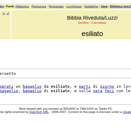
ice
|
Parole
:
Alfabetica
-
Frequenza
-
Rovesciate
-
Lunghezza
-
Statistiche
|
Aiuto
|
Biblioteca Intra
[
«
»
]
Bibbia Riveduta/Luzzi
IntraText - Concordanze
esiliato
ersetto
pàrati
 un 
bagaglio
 da 
esiliato
, e 
parti
 di 
giorno
 in loro
bagaglio
, 
bagaglio
 di 
esiliato
, e sulla 
sera
feci
Best viewed with any browser at 800x600 or 768x1024 on Tablet PC
me rights reserved by
EuloTech SRL
- 1996-2007. Content in this page is licensed under a
Creat