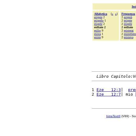
Ind
Alfabetica
[
«
»
]
Frequenza
esigere
2
2
esigerà
esigerlo
1
2
esigere
esigete
2
2
esigete
esiliato 2
2 esiliato
esilio
9
2
esisterai
esista
1
2
esistettero
esiste
9
2
esisteva
Libro Capitolo:V
1 
Eze   12:3
|  
pre
2 
Eze   12:7
| mio 
IntraText®
(V89) - So