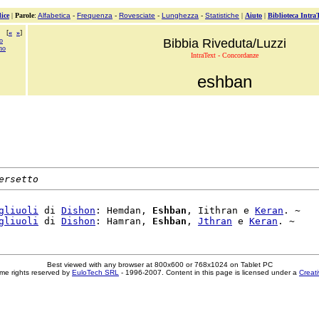
ice
|
Parole
:
Alfabetica
-
Frequenza
-
Rovesciate
-
Lunghezza
-
Statistiche
|
Aiuto
|
Biblioteca Intra
[
«
»
]
o
Bibbia Riveduta/Luzzi
no
IntraText - Concordanze
eshban
ersetto
gliuoli
 di 
Dishon
: Hemdan, 
Eshban
, Iithran e 
Keran
. ~

gliuoli
 di 
Dishon
: Hamran, 
Eshban
, 
Jthran
 e 
Keran
Best viewed with any browser at 800x600 or 768x1024 on Tablet PC
me rights reserved by
EuloTech SRL
- 1996-2007. Content in this page is licensed under a
Creat