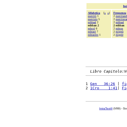
Ind
Alfabetica
[
«
»
]
Frequenza
esercitò
1
2
esercitand
esercizio
5
2
esercitava
eshbaal
2
2
eshbaal
eshban 2
2 eshban
eshcol
6
2
eshton
eshtaol
7
2
esigerà
eshtaoliti
1
2
esigere
Libro Capitolo:V
1 
Gen   36:26
 | 
fi
2 
1Cro    1:41
| 
Fi
IntraText®
(V89) - So