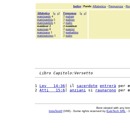
Indice
|
Parole
:
Alfabetica
-
Frequenza
-
Ro
Alfabetica
[
«
»
]
Frequenza
[
«
»
]
esaminando
4
2
esaltate
esaminandola
5
2
esaltino
esaminandolo
1
2
esalto
esaminar 2
2 esaminar
esaminare
8
2
esamini
esaminasse
1
2
esarhaddon
esaminassimo
1
2
esatto
Libro Capitolo:Versetto
1 
Lev   14:36
| il 
sacerdote
entrerà
 per 
e
2 
Atti   15:6
| 
anziani
 si 
raunarono
 per 
e
Best viewed with any br
IntraText®
(V89) - Some rights reserved by
EuloTech SRL
- 1