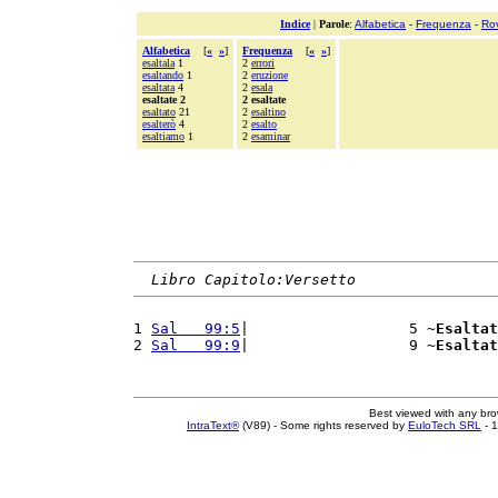
Indice
|
Parole
:
Alfabetica
-
Frequenza
-
Ro
Alfabetica
[
«
»
]
Frequenza
[
«
»
]
esaltala
1
2
errori
esaltando
1
2
eruzione
esaltata
4
2
esala
esaltate 2
2 esaltate
esaltato
21
2
esaltino
esalterò
4
2
esalto
esaltiamo
1
2
esaminar
Libro Capitolo:Versetto
1 
Sal   99:5
|                  5 ~
Esaltat
2 
Sal   99:9
|                  9 ~
Esaltat
Best viewed with any br
IntraText®
(V89) - Some rights reserved by
EuloTech SRL
- 1