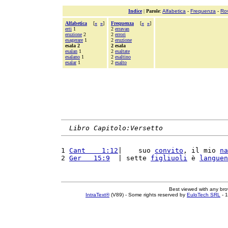
Indice
|
Parole
:
Alfabetica
-
Frequenza
-
Ro
Alfabetica
[
«
»
]
Frequenza
[
«
»
]
erti
1
2
erravan
eruzione
2
2
errori
esagerare
1
2
eruzione
esala 2
2 esala
esalan
1
2
esaltate
esalano
1
2
esaltino
esalar
1
2
esalto
Libro Capitolo:Versetto
1 
Cant    1:12
|    suo 
convito
, il mio 
na
2 
Ger   15:9
  | sette 
figliuoli
 è 
languen
Best viewed with any br
IntraText®
(V89) - Some rights reserved by
EuloTech SRL
- 1