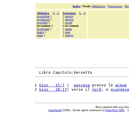
Indice
|
Parole
:
Alfabetica
-
Frequenza
-
Ro
Alfabetica
[
«
»
]
Frequenza
[
«
»
]
en-mishpat
1
2
empito
en-rimmon
1
2
empiva
en-roghel
3
2
en-dor
en-scemesh 2
2 en-scemesh
en-tappuah
1
2
enaim
enaim
2
2
enea
enam
1
2
energia
Libro Capitolo:Versetto
1 
Gios   15:7
 |  
passava
 presso le 
acque
 
2 
Gios   18:17
| verso il 
nord
, e 
giungeva
Best viewed with any br
IntraText®
(V89) - Some rights reserved by
EuloTech SRL
- 1