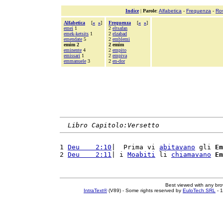
Indice
|
Parole
:
Alfabetica
-
Frequenza
-
Ro
Alfabetica
[
«
»
]
Frequenza
[
«
»
]
emei
1
2
eltsafan
emek-ketsits
1
2
elzabad
emendate
5
2
emblemi
emim 2
2 emim
eminente
4
2
empito
emissari
1
2
empiva
emmanuele
3
2
en-dor
Libro Capitolo:Versetto
1 
Deu    2:10
|  Prima vi 
abitavano
 gli 
Em
2 
Deu    2:11
| i 
Moabiti
 li 
chiamavano
Em
Best viewed with any br
IntraText®
(V89) - Some rights reserved by
EuloTech SRL
- 1