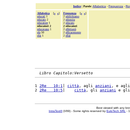
Indice
|
Parole
:
Alfabetica
-
Frequenza
-
Ro
Alfabetica
[
«
»
]
Frequenza
[
«
»
]
educati
1
2
edifichiamo
educato
2
2
edomita
educatore
1
2
educato
educatori 2
2 educatori
educavano
1
2
effettuerà
efa
50
2
efficacemente
efai
1
2
eflal
Libro Capitolo:Versetto
1 
2Re   10:1
| 
città
, agli 
anziani
, e agli
2 
2Re   10:5
|    
città
, gli 
anziani
 e gli
Best viewed with any br
IntraText®
(V89) - Some rights reserved by
EuloTech SRL
- 1