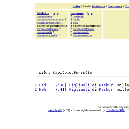
Indice
|
Parole
:
Alfabetica
-
Frequenza
-
Ro
Alfabetica
[
«
»
]
Frequenza
[
«
»
]
duecentonove
1
2
dromedari
duecentoquarantacinque
3
2
dubita
duecentoquarantadue
1
2
duce
duecentoquarantasette 2
2 duecentoquarantasette
duecentosettantatre
2
2
duecentosettantatre
duecentosette
1
2
duecentoventi
duecentotrentadue
1
2
duecentoventitre
Libro Capitolo:Versetto
1 
Esd    2:38
| 
Figliuoli
 di 
Pashur
, mille
2 
Neh    7:41
| 
Figliuoli
 di 
Pashur
, mille
Best viewed with any br
IntraText®
(V89) - Some rights reserved by
EuloTech SRL
- 1