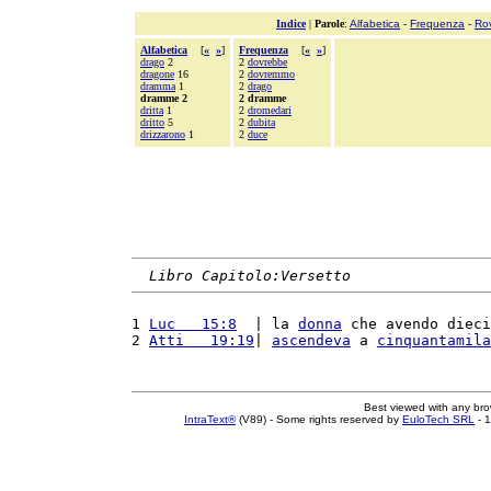
Indice
|
Parole
:
Alfabetica
-
Frequenza
-
Ro
Alfabetica
[
«
»
]
Frequenza
[
«
»
]
drago
2
2
dovrebbe
dragone
16
2
dovremmo
dramma
1
2
drago
dramme 2
2 dramme
dritta
1
2
dromedari
dritto
5
2
dubita
drizzarono
1
2
duce
Libro Capitolo:Versetto
1 
Luc   15:8
  | la 
donna
 che avendo dieci
2 
Atti   19:19
| 
ascendeva
 a 
cinquantamila
Best viewed with any br
IntraText®
(V89) - Some rights reserved by
EuloTech SRL
- 1