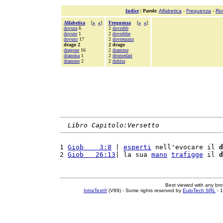
Indice
|
Parole
:
Alfabetica
-
Frequenza
-
Ro
Alfabetica
[
«
»
]
Frequenza
[
«
»
]
dovuta
6
2
dovrebb
dovute
1
2
dovrebbe
dovuto
17
2
dovremmo
drago 2
2 drago
dragone
16
2
dramme
dramma
1
2
dromedari
dramme
2
2
dubita
Libro Capitolo:Versetto
1 
Giob    3:8
 | 
esperti
 nell'evocare il 
d
2 
Giob   26:13
| la sua 
mano
trafigge
 il 
d
Best viewed with any br
IntraText®
(V89) - Some rights reserved by
EuloTech SRL
- 1