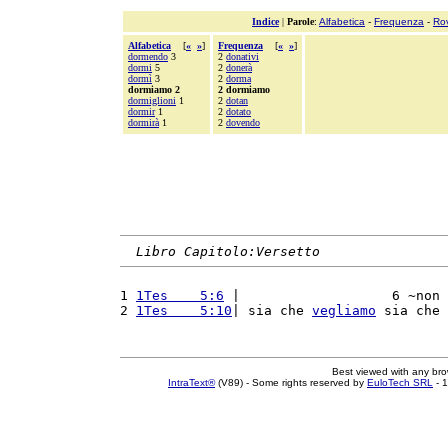
Indice
|
Parole
:
Alfabetica
-
Frequenza
-
Ro
Alfabetica
[
«
»
]
Frequenza
[
«
»
]
dormendo
3
2
donativi
dormi
5
2
donerà
dormì
3
2
dorma
dormiamo 2
2 dormiamo
dormiglioni
1
2
dotan
dormir
1
2
dotato
dormirà
1
2
dovendo
Libro Capitolo:Versetto
1 
1Tes    5:6
 |                   6 ~non 
2 
1Tes    5:10
| sia che 
vegliamo
 sia che 
Best viewed with any br
IntraText®
(V89) - Some rights reserved by
EuloTech SRL
- 1