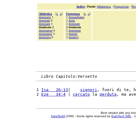
Indice
|
Parole
:
Alfabetica
-
Frequenza
-
Ro
Alfabetica
[
«
»
]
Frequenza
[
«
»
]
dominarci
1
2
domandiamo
dominare
6
2
domi
dominate
2
2
dominate
dominato 2
2 dominato
dominatore
6
2
dominerai
dominatori
3
2
domini
dominava
6
2
donativi
Libro Capitolo:Versetto
1 
Isa   26:13
|    
signori
, fuori di te, h
2 
Eze   34:4
 | 
cercato
 la 
perduta
, ma ave
Best viewed with any br
IntraText®
(V89) - Some rights reserved by
EuloTech SRL
- 1