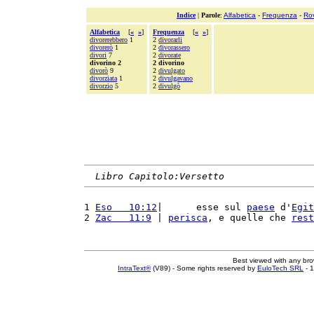
Indice
|
Parole
:
Alfabetica
-
Frequenza
-
Ro
Alfabetica
[
«
»
]
Frequenza
[
«
»
]
divorerebbero
1
2
divorarli
divorerò
1
2
divorassero
divori
7
2
divorate
divorino 2
2 divorino
divorò
9
2
divulgato
divorziata
1
2
divulgavano
divorzio
5
2
divulgò
Libro Capitolo:Versetto
1 
Eso   10:12
|      esse sul 
paese
 d'
Egit
2 
Zac   11:9
 | 
perisca
, e quelle che 
rest
Best viewed with any br
IntraText®
(V89) - Some rights reserved by
EuloTech SRL
- 1