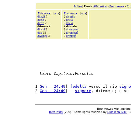
Indice
|
Parole
:
Alfabetica
-
Frequenza
-
Ro
Alfabetica
[
«
»
]
Frequenza
[
«
»
]
ditegli
7
2
disutile
ditela
2
2
ditela
ditelo
2
2
ditelo
ditemelo 2
2 ditemelo
ditemi
3
2
divampare
dito
35
2
divamperà
divampa
3
2
divampò
Libro Capitolo:Versetto
1 
Gen   24:49
| 
fedeltà
 verso il mio 
signo
2 
Gen   24:49
|   
signore
, ditemelo; e se 
Best viewed with any br
IntraText®
(V89) - Some rights reserved by
EuloTech SRL
- 1