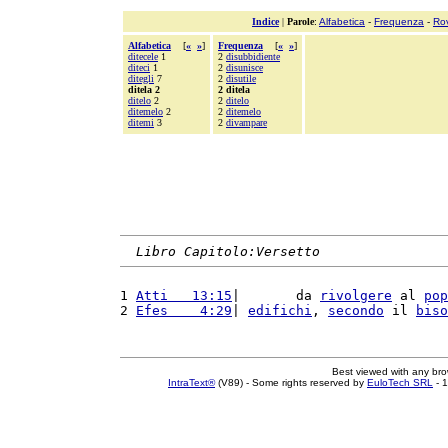
Indice
|
Parole
:
Alfabetica
-
Frequenza
-
Ro
Alfabetica
[
«
»
]
Frequenza
[
«
»
]
ditecele
1
2
disubbidiente
diteci
1
2
disunisce
ditegli
7
2
disutile
ditela 2
2 ditela
ditelo
2
2
ditelo
ditemelo
2
2
ditemelo
ditemi
3
2
divampare
Libro Capitolo:Versetto
1 
Atti   13:15
|       da 
rivolgere
 al 
pop
2 
Efes    4:29
| 
edifichi
, 
secondo
 il 
biso
Best viewed with any br
IntraText®
(V89) - Some rights reserved by
EuloTech SRL
- 1