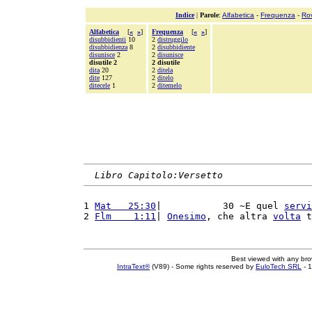
Indice
|
Parole
:
Alfabetica
-
Frequenza
-
Ro
Alfabetica
[
«
»
]
Frequenza
[
«
»
]
disubbidienti
10
2
distruggilo
disubbidienza
8
2
disubbidiente
disunisce
2
2
disunisce
disutile 2
2 disutile
dita
20
2
ditela
dite
127
2
ditelo
ditecele
1
2
ditemelo
Libro Capitolo:Versetto
1 
Mat   25:30
|           30 ~E quel 
servi
2 
Flm    1:11
| 
Onesimo
, che altra 
volta
 t
Best viewed with any br
IntraText®
(V89) - Some rights reserved by
EuloTech SRL
- 1