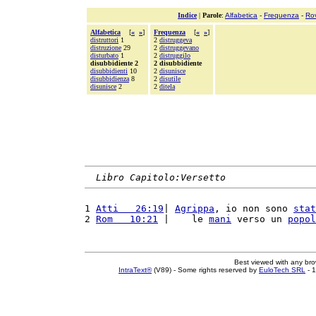
Indice
|
Parole
:
Alfabetica
-
Frequenza
-
Ro
Alfabetica
[
«
»
]
Frequenza
[
«
»
]
distruttori
1
2
distruggeva
distruzione
29
2
distruggevano
disturbato
1
2
distruggilo
disubbidiente 2
2 disubbidiente
disubbidienti
10
2
disunisce
disubbidienza
8
2
disutile
disunisce
2
2
ditela
Libro Capitolo:Versetto
1 
Atti   26:19
| 
Agrippa
, io non sono 
stat
2 
Rom   10:21
 |    le 
mani
 verso un 
popol
Best viewed with any br
IntraText®
(V89) - Some rights reserved by
EuloTech SRL
- 1