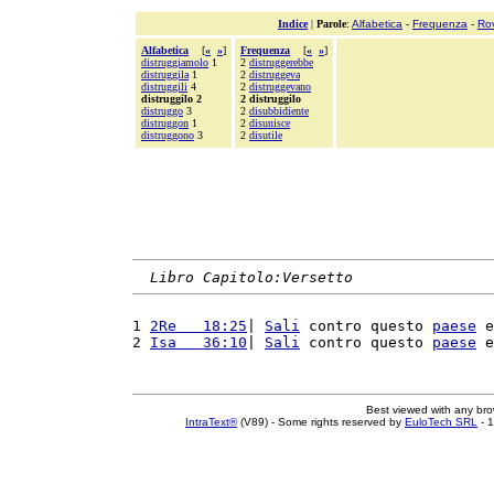
Indice
|
Parole
:
Alfabetica
-
Frequenza
-
Ro
Alfabetica
[
«
»
]
Frequenza
[
«
»
]
distruggiamolo
1
2
distruggerebbe
distruggila
1
2
distruggeva
distruggili
4
2
distruggevano
distruggilo 2
2 distruggilo
distruggo
3
2
disubbidiente
distruggon
1
2
disunisce
distruggono
3
2
disutile
Libro Capitolo:Versetto
1 
2Re   18:25
| 
Sali
 contro questo 
paese
 e
2 
Isa   36:10
| 
Sali
 contro questo 
paese
 e
Best viewed with any br
IntraText®
(V89) - Some rights reserved by
EuloTech SRL
- 1