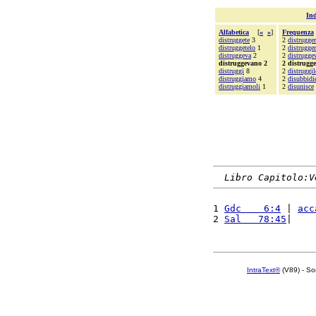
Ind
Alfabetica
[
«
»
]
Frequenza
distruggete
3
2
distrugger
distruggetelo
1
2
distrugge
distruggeva
2
2
distrugge
distruggevano 2
2 distrugg
distruggi
8
2
distruggil
distruggiamo
4
2
disubbidi
distruggiamoli
1
2
disunisce
Libro Capitolo:V
1 
Gdc    6:4
 | 
acc
2 
Sal   78:45
|    
IntraText®
(V89) - So