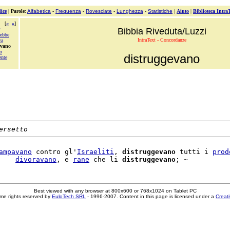
ice
|
Parole
:
Alfabetica
-
Frequenza
-
Rovesciate
-
Lunghezza
-
Statistiche
|
Aiuto
|
Biblioteca Intra
[
«
»
]
Bibbia Riveduta/Luzzi
rebbe
IntraText - Concordanze
va
evano
o
distruggevano
ente
ersetto
ampavano
 contro gl'
Israeliti
, 
distruggevano
 tutti i 
prod
    
divoravano
, e 
rane
 che li 
distruggevano
Best viewed with any browser at 800x600 or 768x1024 on Tablet PC
me rights reserved by
EuloTech SRL
- 1996-2007. Content in this page is licensed under a
Creat